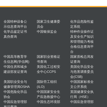
全国特种设备公
国家卫生健康委
化学品危险性鉴
示信息查询平台
员会
定系统
化学品鉴定证书
中国银保监会
特种作业操作证
真伪查询
及安全生产知识
和管理能力考核
合格信息查询平
台
中国高等教育学
国家职业资格证
国家质检总局发
生信息网(学信网)
书查询
证查询
中国住房和城乡
美国化工过程安
美国化学品安全
建设部发证查询
全中心CCPS
与危害调查委员
会(CSB)
美国职业安全与
国际劳工组织
中国国家标准全
健康管理局OSHA
(ILO)
文公开系统
中国危险化学品
中国国家安全生
英国健康安全执
协会
产应急救援中心
行局（HSE）
中国应急管理部
中国生态环境部
中国应急管理部
发证查询