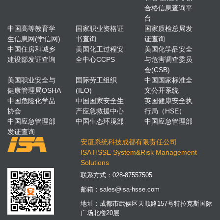
合格信息查询平
台
中国高等教育学
国家职业资格证
国家质检总局发
生信息网(学信网)
书查询
证查询
中国住房和城乡
美国化工过程安
美国化学品安全
建设部发证查询
全中心CCPS
与危害调查委员
会(CSB)
美国职业安全与
国际劳工组织
中国国家标准全
健康管理局OSHA
(ILO)
文公开系统
中国危险化学品
中国国家安全生
英国健康安全执
协会
产应急救援中心
行局（HSE）
中国应急管理部
中国生态环境部
中国应急管理部
发证查询
安厦系统科技成都有限责任公司
ISA HSSE System&Risk Management
Solutions
联系方式：
028-87557505
邮箱：
sales@isa-hsse.com
地址：成都市武侯区天顺路157号特拉克斯国际
广场北楼20层