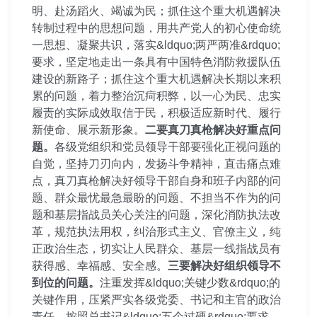
明、赴汤蹈火、竭诚为民；抓住这个重大机遇解决
转制过程中的思想问题，用共产党人的初心使命统
一思想、凝聚共识，落实&ldquo;两严两准&rdquo;
要求，坚定地走出一条具有中国特色消防救援队伍
建设的新路子；抓住这个重大机遇解决长期以来积
累的问题，着力整治沉疴积弊，以一心为民、忠实
履责的实际成效取信于民，积极适应新时代、履行
新使命、展示新形象。
二要真刀真枪解决好重点问
题。
各级党组织和党员领导干部要强化正视问题的
自觉，坚持刀刃向内，发扬斗争精神，直击痛点难
点，真刀真枪解决好领导干部自身和班子内部的问
题、群众最忧最急最盼的问题、不担当不作为的问
题和基层指战员关心关注的问题，深化消防执法改
革，规范执法用权，纠治形式主义、官僚主义，纯
正政治生态，切实让人民群众、基层一线指战员有
获得感、幸福感、安全感。
三要解决好组织领导不
到位的问题。
注重发挥&ldquo;关键少数&rdquo;的
关键作用，压紧严实各级党委、书记和主官的政治
责任。按照总书记&ldquo;五个过硬&rdquo;要求，