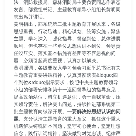
法，消防救援局、森林消防局主要负责同志作表态
发言。部党组书记、主题教育领导小组组长黄明同
志出席并讲话。
黄明指出，部系统第二批主题教育开展以来，各级
思想重视、行动迅速，精心谋划、统筹实施，聚焦
主题、学习深入，强化指导、督促到位，总体进展
顺利。但也存在一些单位思想认识不到位、领导责
任没压实、落实基本措施有差距等不容忽视的问
题，必须引起高度重视，认真加以解决。
黄明强调，各级要深入学习领会习近平总书记有关
主题教育重要讲话精神，认真贯彻落实&ldquo;四
个到位&rdquo;指示要求，按照中央主题教育领导
小组的部署安排和第十一巡回督导组的指导意见，
提高政治站位，树立机遇意识，勇于自我革命，压
实领导责任，解决突出问题，持续推进部系统第二
批主题教育向纵深开展。
一要解决好思想认识的问
题。
充分认清主题教育的重大意义，抓住这个重大
机遇解决铸魂固本问题，坚守初心使命，坚定理想
信念，践行训词精神，坚决做到对党忠诚、纪律严