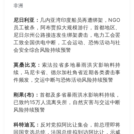
非洲
尼日利亚：
几内亚湾印度船员再遭绑架，NGO
员工被杀，阿布贾拟大规模游行，首都地区、
尼日尔州公路接连发生绑架袭击，电力工会罢
工致全国供电中断，工会运动、恐怖活动与社
会安全综合风险持续预警
莫桑比克：
索法拉省多地暴雨洪灾影响料持
续，马尼卡省、德尔加杜角省近期各类袭击事
件频发，交运中断与恐怖活动风险持续预警
刚果(布)：
首都及多省暴雨洪水影响料持续，
已致约15万人流离失所，自然灾害与交运中断
风险持续预警
科特迪瓦：
反对党拟阿比让集会，前总理即将
回国竞选总统，法国总统拟到访阿比让，示威