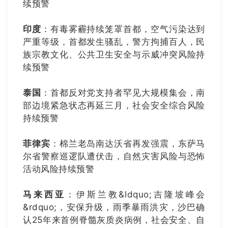
续预警
印度
：有毒雾霾持续笼罩首都，空气污染达到
严重等级，首都发生骚乱，警方拘捕百人，民
族宗教文化、公共卫生安全与示威冲突风险持
续预警
泰国
：首都反对党支持者罕见大规模集会，南
部边境紧急状态再延三月，社会安全综合风险
持续预警
菲律宾
：棉兰老岛南达沃省再发强震，东萨马
尔省警察巡逻队遭伏击，自然灾害风险与恐怖
活动风险持续预警
马来西亚
：伊斯兰教&ldquo;吉隆坡峰会
&rdquo;，安保升级，雨季暴雨洪灾，沙巴确
认25年来首例脊髓灰质炎病例，社会安全、自