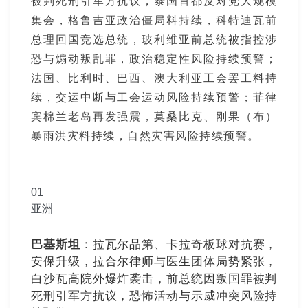
被判死刑引军方抗议，泰国首都反对党大规模
集会，格鲁吉亚政治僵局料持续，科特迪瓦前
总理回国竞选总统，玻利维亚前总统被指控涉
恐与煽动叛乱罪，政治稳定性风险持续预警；
法国、比利时、巴西、澳大利亚工会罢工料持
续，交运中断与工会运动风险持续预警；菲律
宾棉兰老岛再发强震，莫桑比克、刚果（布）
暴雨洪灾料持续，自然灾害风险持续预警。
0
1
亚洲
巴基斯坦
：拉瓦尔品第、卡拉奇板球对抗赛，
安保升级，拉合尔律师与医生团体局势紧张，
白沙瓦高院外爆炸袭击，前总统因叛国罪被判
死刑引军方抗议，恐怖活动与示威冲突风险持