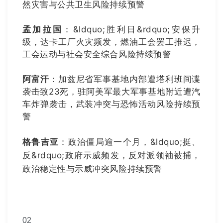
然灾害与公共卫生风险持续预警
孟加拉国
：&ldquo;胜利日&rdquo;安保升
级，达卡工厂火灾频发，燃油工会罢工推迟，
工会运动与社会安全综合风险持续预警
阿富汗
：加兹尼省军事基地内部遭塔利班间谍
袭击致23死，驻阿美军最大军事基地附近遭汽
车炸弹袭击，武装冲突与恐怖活动风险持续预
警
格鲁吉亚
：政治僵局逾一个月，&ldquo;挺、
反&rdquo;政府示威频发，反对派领袖被捕，
政治稳定性与示威冲突风险持续预警
0
2