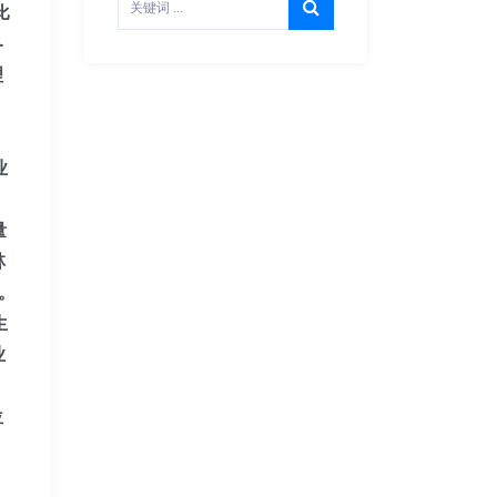
比
冬
理
业
量
林
。
生
业
位
、