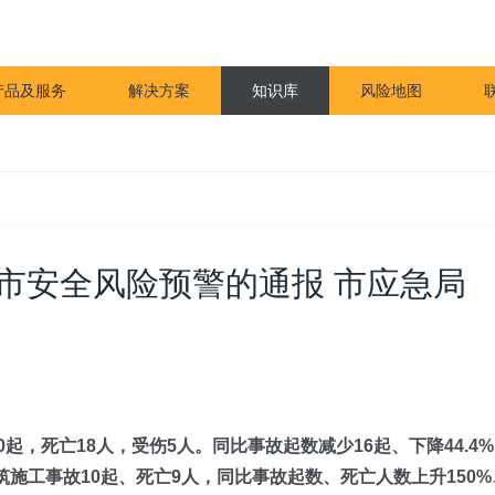
产品及服务
解决方案
知识库
风险地图
月城市安全风险预警的通报 市应急局
0
起，死亡
18
人，受伤
5
人。同比事故起数减少1
6
起、下降
44.4
%
筑施工事故
10
起、死亡9人
，
同比事故起数、死亡人数
上升150
%