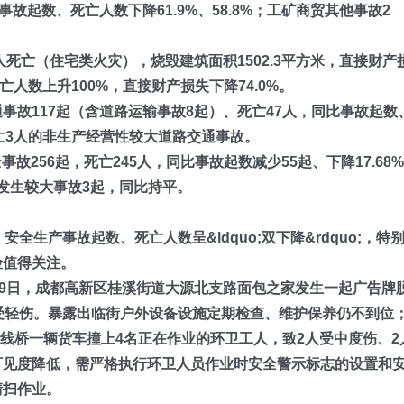
事故起数、死亡人数
下降61.9
%、
58.8
%
；工矿商贸其他事故2
人死亡（住宅类火灾），烧毁建筑面积1502.3平方米，直接财产
死亡人数上升100%，直接财产损失下降74.0%。
事故117起（含道路运输事故8起）、死亡47人
，同比事故起数
亡3人的非生产经营性较大道路交通事故。
全事故256起，死亡245人，同比事故起数减少55起、下降17.68
，发生较大事故3起，同比持平。
全生产事故起数、死亡人数呈&ldquo;双下降&rdquo;，特
险值得关注。
19日
，成都高新区桂溪街道大源
北支路
面包之家发生一起
广告牌
受轻伤。
暴露
出临街户外设备设施定期检查、维护保养仍不到位
跨线桥一辆货车撞上4名正在作业的环卫工人，致2人受中度伤、2
可见度降低，需严格执行环卫人员作业时安全警示标志的设置和
清扫作业。