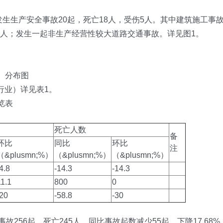
生生产安全事故20起，死亡18人，受伤5人。其中建筑施工事
亡7人；发生一起非生产经营性较大道路交通事故。详见图1。
分）分布图
行业）详见表1。
览表
死亡人数
备
环比
同比
环比
注
（&plusmn;%）
（&plusmn;%）
（&plusmn;%）
4.8
-14.3
-14.3
11.1
800
0
-20
-58.8
-30
事故256起，死亡245人，同比事故起数减少55起、下降17.68%