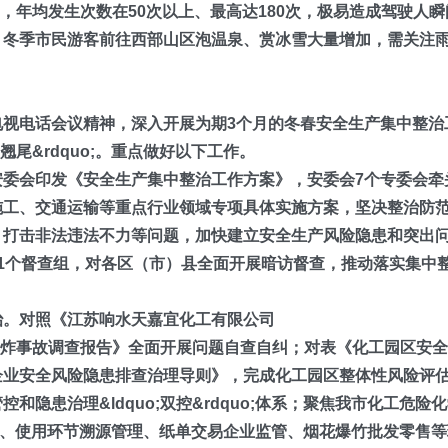
多发，年均发生次数在50次以上
、
最高达180次
，极易造成驾驶人瞬
。冬季市民游客前往西部山区泡温泉、赏冰雪大量增加，需关注
电视电话会议精神，深入开展为期3个月的冬春安全生产集中整治
翘尾&rdquo;。重点做好以下工作。
安委会印发《安全生产集中整治工作方案》，安委会7个专委会牵
施工、交通运输等重点行业领域专项具体实施方案，坚决整治防
、打击非法违法不力等问题，加快建立
安全生产风险隐患和突出
1个督查组，对各区（市）县全面开展暗访督查，推动落实集中
治。
对照《江苏响水
天嘉宜化工有限公司
大爆炸事故
调查报告》全面开展问题自查自纠；对表
《化工园区安全
企业安全风险隐患排查治理导则》，完成化工园区整体性风险评
隐患治理&ldquo;双控&rdquo;体系；聚焦我市化工危险
风险管控、使用环节溯源管理、纸单交易企业监管、烟花爆竹批发零售