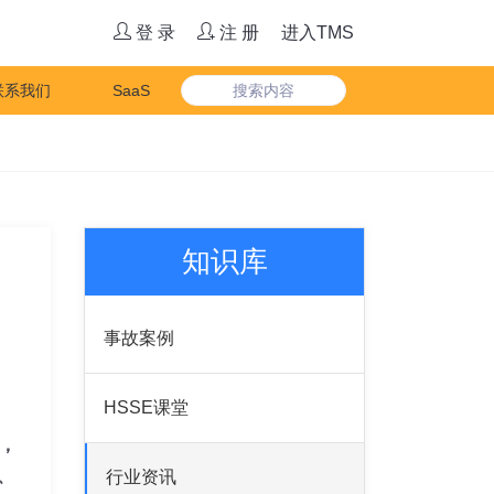
登 录
注 册
进入TMS
联系我们
SaaS
知识库
事故案例
HSSE课堂
，
、
行业资讯