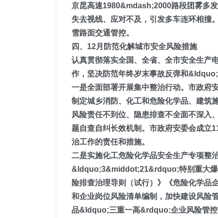
京昆高速1980&mdash;2000路段团雾
失去视线、应对不及，引发多车连环相撞
雪路面交通管控。
四、12月防范化解城市安全风险措施
认真贯彻落实全国、全省、全市安全生产
作，坚决防范年终岁末事故反弹和&ldquo;
一是全面部署开展集中整治行动。
市政府
制定城乡消防、化工和危险化学品、建筑
风险责任不到位、隐患排查不全面不深入
题自查自纠长效机制
。市政府安委会成立1
治工作的责任和措施。
二是实施化工危险化学品安全生产专项整
&ldquo;3&middot;21&rdquo;特别重
险排查治理导则（试行）》《危险化学品
和企业岗位风险清单编制，加快建设风险管控和
品&ldquo;三重一高&rdquo;企业