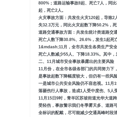
800
%；
道路运输事故8起、死亡7人
，同比
起，死亡2人。
火灾事故方面：共发生火灾120起，导致2
失32.3万元，同比火灾起数下降50.2%，
道路交通事故方面：
共发生统计类道路交通
死亡人数下降
30.8
%、2
6.6
%
，发生1起死
1&mdash;11月，全市共发生各类生产安
死亡人数减少55人、下降18.33%。其中
二、11月城市安全事故暴露出的主要风险
11月份，在全市各级各部门的共同努力下，安
是事故起数下降幅度较大，但仍有一些风
一是城市公共安全风险仍不容忽视。
11月
落砸伤行人事故，造成1人受中度伤、5人
11月15日9时，青羊区苏坡街道光华大道
受轻伤，事故警示我们冬季雾天多、道路
全标识的配戴，尽可能减少交通高峰时段