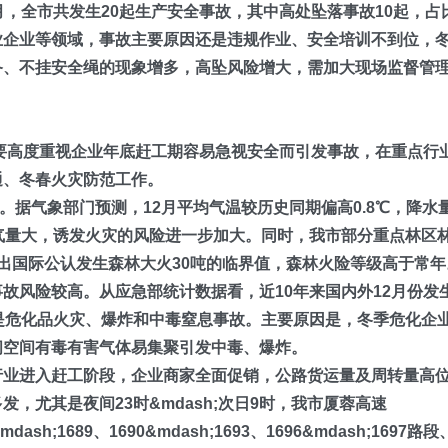
1月，全市共发生20起生产安全事故，其中高处坠落事故10起，占
业企业等领域，事故主要原因还是违规作业、安全培训不到位，
备、不挂安全绳的现象增多，高坠风险增大，需加大现场监督管
，要高度重视企业年底赶工期容易急视安全而引发事故，在重点行
通、
冬春火灾防范
工作。
;。
据气象部门预测，12月平均气温较历史同期偏高0.8℃
，
降水
气
量大
，
诱发火灾的风险进一步加大
。同时，我市部分重点林区
吨，超出国际公认发生森林大火30吨的临界值，森林火险等级高于常年
事故风险较高。
从应急部统计数据看，近
10
年来国内外12月份发
是危化品火灾、爆炸和中毒窒息事故。主要原因是，冬季危化企
闭空间有毒有害气体易集聚引发中毒、爆炸。
行业进入赶工阶段，企业商家全面促销，公路货运量及周转量高
多发，
尤其是夜间
23时
&mdash;
次日
9
时
，
我市
厦蓉高速
dash;1689
、
1690&mdash;1693、1696&mdash;1697
路段