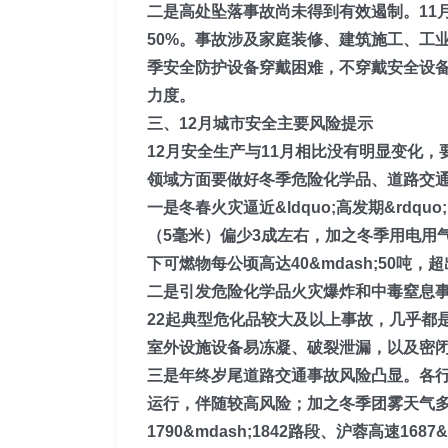
二是高处坠落事故尚未得到有效遏制。
1
50%。事故涉及家庭装修、建筑施工、工
季安全防护设备穿戴困难，不穿戴安全设
力度。
三、12月城市安全主要风险提示
12月安全生产与11月相比没有明显变化
领域方面要做好冬季危险化学品、道路交
一是冬春火灾逼近&ldquo;高发期&rdquo
（
5毫米
）
偏少3成左右
，加之冬季
用电用
下可燃物每公顷高达40&mdash;50
二是引发危险化学品火灾爆炸和中毒窒息
22起典型危化品较大及以上事故，几乎都
室外设施设备易冻凝、
破裂
泄漏，以及密
三是年终岁尾道路交通事故风险凸显。
各
运行，伴随较高风险；加之冬季团雾天气
1790&mdash;1842路段、沪蓉高速1687&m