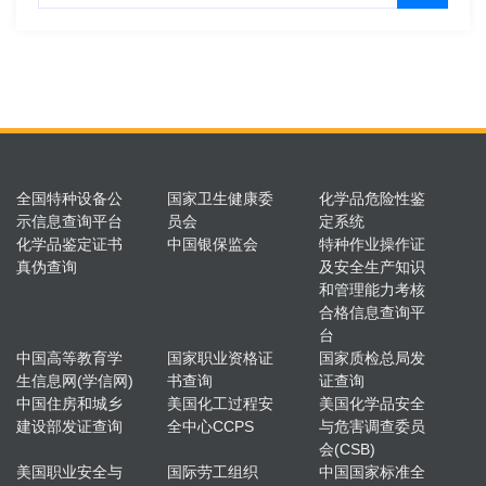
全国特种设备公
国家卫生健康委
化学品危险性鉴
示信息查询平台
员会
定系统
化学品鉴定证书
中国银保监会
特种作业操作证
真伪查询
及安全生产知识
和管理能力考核
合格信息查询平
台
中国高等教育学
国家职业资格证
国家质检总局发
生信息网(学信网)
书查询
证查询
中国住房和城乡
美国化工过程安
美国化学品安全
建设部发证查询
全中心CCPS
与危害调查委员
会(CSB)
美国职业安全与
国际劳工组织
中国国家标准全