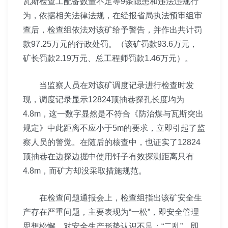
瓦斯检查工配备数量不足等9条隐患和违法违规行
为，依据相关法律法规，在经报省局执法预审组审
查后，检查组依法对该矿给予警告，并作出共计罚
款97.25万元的行政处罚。（该矿罚款93.6万元，
矿长罚款2.19万元、总工程师罚款1.46万元）。
当监察人员在对该矿调度记录进行检查时发
现，调度记录显示12824顶抽巷探孔长度均为
4.8m，这一数字显然是不符合《防治煤与瓦斯突出
规定》中此距离不应小于5m的要求，立即引起了监
察人员的警觉。在随后的核查中，也证实了12824
顶抽巷在边探边掘中使用钎子有效探测距离只有
4.8m，而矿方却没采取措施规范。
在检查问题通报会上，检查组指出该矿安全生
产存在严重问题，主要表现为“一松”，即安全管理
思想松懈，对安全生产形势认识不足；“二乱”，即