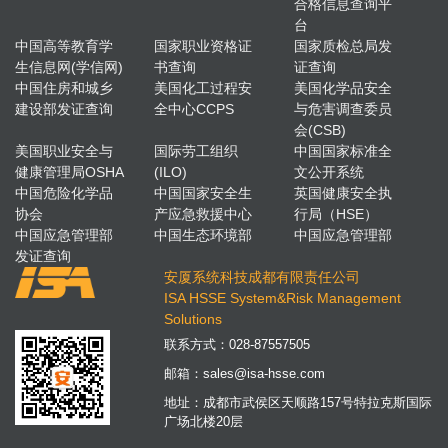
合格信息查询平
台
中国高等教育学
国家职业资格证
国家质检总局发
生信息网(学信网)
书查询
证查询
中国住房和城乡
美国化工过程安
美国化学品安全
建设部发证查询
全中心CCPS
与危害调查委员
会(CSB)
美国职业安全与
国际劳工组织
中国国家标准全
健康管理局OSHA
(ILO)
文公开系统
中国危险化学品
中国国家安全生
英国健康安全执
协会
产应急救援中心
行局（HSE）
中国应急管理部
中国生态环境部
中国应急管理部
发证查询
安厦系统科技成都有限责任公司
ISA HSSE System&Risk Management
Solutions
联系方式：
028-87557505
邮箱：
sales@isa-hsse.com
地址：成都市武侯区天顺路157号特拉克斯国际
广场北楼20层