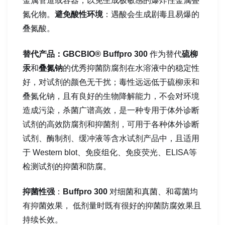
金属管道或容器，以免生成极敏感的爆炸性金属叠
氮化物。
避免酸性环境
：遇酸会生成剧毒且易爆的
叠氮酸。
替代产品：GBCBIO® Buffpro 300
作为替代
硫柳
汞
和
叠氮钠
的优秀抑菌防腐剂在水溶液中的稳定性
好，对试剂的颜色无干扰；毒性远远低于硫柳汞和
叠氮化钠，且有良好的生物降解能力，不会对环境
造成污染，杀菌广谱高效，是一种专用于体外诊断
试剂的高效防腐剂和抑菌剂，可用于各种体外诊断
试剂、酶制剂、缓冲液等含水试剂产品中，且适用
于 Western blot、免疫组化、免疫荧光、ELISA等
检测试剂的抑菌和防腐。
抑菌性强
：
Buffpro 300
对细菌和真菌、和霉菌均
有抑菌效果， 低剂量时既有很好的抑菌防腐效果且
持续长效。