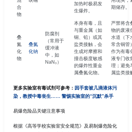
混
呋喃
用现买，
加热时极易发
合
期储存。
生爆炸。
物
本身有毒，且
严禁将含
与重金属（如
物的废液
防腐剂
叠
铜、铅）或其
水道（下
（常用于
氮
叠氮
盐类接触，会
常含铜管
缓冲液
化
化钠
生成对摩擦和
作为有毒
中，如
物
撞击极度敏感
液专门收
NaN₃）
的爆炸性重金
理；避免
属叠氮化物。
属盐类接
更多实验室有毒试剂可参考：
因手套被几滴液体污
染，教授中毒丧生…… 警惕实验室的“沉默”杀手
易爆危险品关键注意事项
根据《高等学校实验室安全规范》及易制爆危险化