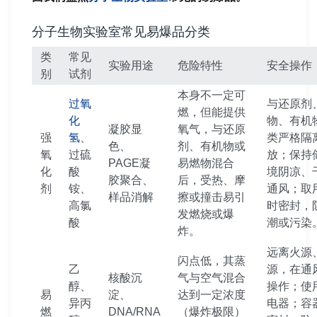
分子生物实验室常见易爆品分类
类
常见
实验用途
危险特性
安全操作
别
试剂
本身不一定可
过氧
与还原剂
燃，但能提供
化
物、有机
凝胶显
氧气，与还原
强
氢
、
类严格隔
色、
剂、有机物或
氧
过硫
放；保持
PAGE凝
易燃物混合
化
酸
境阴凉、
胶聚合、
后，受热、摩
剂
铵、
通风；取
样品消解
擦或撞击易引
高氯
时密封，
发燃烧或爆
酸
潮或污染
炸。
远离火源
闪点低，其蒸
乙
源，在通
核酸沉
气与空气混合
醇、
操作；使
易
淀、
达到一定浓度
异丙
电器；容
燃
DNA/RNA
（爆炸极限）