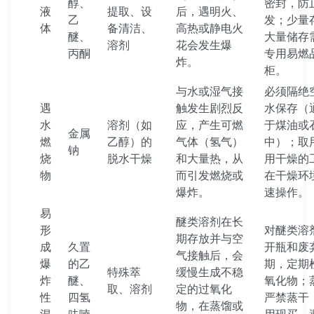
醇、
密封，防
液
提取、设
后，遇明火、
乙
发；少量
体
备清洁、
高热或静电火
醚、
大量储存
溶剂
花会发生爆
丙酮
专用易燃
炸。
柜。
与水或湿气接
必须隔绝
遇
触发生剧烈反
水保存（
水
溶剂（如
应，产生可燃
于煤油或
金属
燃
乙醇）的
气体（氢气）
中）；取
钠
烧
脱水干燥
和大量热，从
用干燥的
物
而引发燃烧或
在干燥环
爆炸。
速操作。
易
醚类溶剂在长
形
对醚类溶
期存放并与空
成
久置
开瓶和废
气接触后，会
爆
的乙
期，定期
特殊萃
缓慢生成不稳
炸
醚、
氧化物；
取、溶剂
定的过氧化
性
四氢
严禁蒸干
物，在蒸馏或