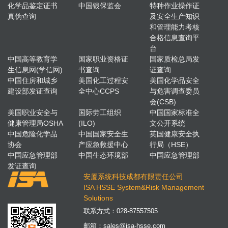
化学品鉴定证书
中国银保监会
特种作业操作证
真伪查询
及安全生产知识
和管理能力考核
合格信息查询平
台
中国高等教育学
国家职业资格证
国家质检总局发
生信息网(学信网)
书查询
证查询
中国住房和城乡
美国化工过程安
美国化学品安全
建设部发证查询
全中心CCPS
与危害调查委员
会(CSB)
美国职业安全与
国际劳工组织
中国国家标准全
健康管理局OSHA
(ILO)
文公开系统
中国危险化学品
中国国家安全生
英国健康安全执
协会
产应急救援中心
行局（HSE）
中国应急管理部
中国生态环境部
中国应急管理部
发证查询
安厦系统科技成都有限责任公司
ISA HSSE System&Risk Management
Solutions
联系方式：
028-87557505
邮箱：
sales@isa-hsse.com