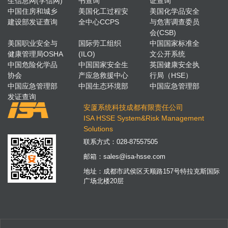
生信息网(学信网)
书查询
证查询
中国住房和城乡
美国化工过程安
美国化学品安全
建设部发证查询
全中心CCPS
与危害调查委员
会(CSB)
美国职业安全与
国际劳工组织
中国国家标准全
健康管理局OSHA
(ILO)
文公开系统
中国危险化学品
中国国家安全生
英国健康安全执
协会
产应急救援中心
行局（HSE）
中国应急管理部
中国生态环境部
中国应急管理部
发证查询
安厦系统科技成都有限责任公司
ISA HSSE System&Risk Management
Solutions
联系方式：
028-87557505
邮箱：
sales@isa-hsse.com
地址：成都市武侯区天顺路157号特拉克斯国际
广场北楼20层