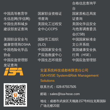
合格信息查询平
台
中国高等教育学
国家职业资格证
国家质检总局发
生信息网(学信网)
书查询
证查询
中国住房和城乡
美国化工过程安
美国化学品安全
建设部发证查询
全中心CCPS
与危害调查委员
会(CSB)
美国职业安全与
国际劳工组织
中国国家标准全
健康管理局OSHA
(ILO)
文公开系统
中国危险化学品
中国国家安全生
英国健康安全执
协会
产应急救援中心
行局（HSE）
中国应急管理部
中国生态环境部
中国应急管理部
发证查询
安厦系统科技成都有限责任公司
ISA HSSE System&Risk Management
Solutions
联系方式：
028-87557505
邮箱：
sales@isa-hsse.com
地址：成都市武侯区天顺路157号特拉克斯国际
广场北楼20层