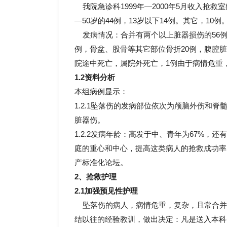
我院急诊科1999年—2000年5月收入抢救
—50岁的44例，13岁以下14例。其它，10例
发病情况：合并有两个以上脏器损伤的56例，
例，骨盆、股骨等其它部位骨折20例，腹腔脏
院途中死亡，属院外死亡，1例由于病情危重
1.2资料分析
本组病例显示：
1.2.1坠落伤的发病部位依次为颅脑外伤和
脏器伤。
1.2.2发病年龄：高发于中、青年为67%，
庭的重心和中心，提高这类病人的抢救成功率
产标准化论坛。
2、抢救护理
2.1加强预见性护理
坠落伤的病人，病情危重，复杂，且常合并有
结以往的经验教训，做出决定：凡是送入本科