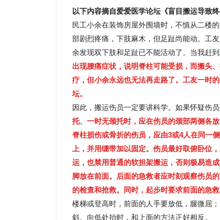
以下内容摘自爱爱医学论坛《盲目搬运导致终
民工小余在装饰房屋外围墙时，不慎从二楼的
部剧烈疼痛，下肢麻木，但足趾尚能动。工友
余发现双下肢和足趾已不能活动了。当我赶到
出现腰痛症状，说明脊柱可能受损，而搬头、
疗，但小余永远也无法再走路了。工友一时的
坛。
因此，搬运伤员一定要讲科学。如果怀疑伤员
托
。
一时无颈托时，应在伤员的颈部两侧各放
脊柱损伤或骨折的伤员，应由3或4人在同一
上，并用绷带加以固定。
伤员最好取俯卧位，
运，也禁用普通的软担架搬运，否则极易造成
脚放在前面。后面的急救者应时刻观察伤员的
的检查和抢救。
同时，起步时要求前面的急救
楼梯或登高时，前面的人手要放低，腿微屈；
斜。向低处抬时，和上面的方法正好相反。