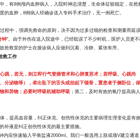
中，有8例颅内血肿病人，入院时神志清楚，生命体征较稳定，在抢
度的血肿，8例病人经确诊送入专科手术治疗，无一例死亡。
过程中，强调先救命的原则，决不因为过多过细的检查和测量而延
分钟
”。由于外伤在送入院途中，已经耽误了不少时机，医护人员更不
故抢救室的护士在接诊病人应做到沉着、冷静、紧张有序。
步抢救工作
心跳，若无，则立即行气管插管术和心肺复苏术；若呼吸、心跳尚
、分泌物等），牵出坠下的舌头或抬起下颌骨，置患者于侧卧位，
物和异物；必要时呼吸机辅助呼吸
；第二，及时有效的氧疗提高病
体，提高血容量，纠正休克。创伤性休克的主要病理生理变化是有
的补液是纠正创伤性休克的最主要措施。
钟内应快速输入平衡盐液2000ml。我们一般选用上肢或颈V建立通道