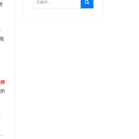
救
误
能
保持
人的
效
，