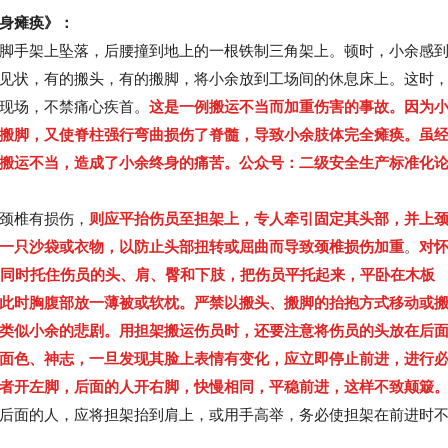
身瘫痪》：
脚手架上坠落，后腰撞到地上的一根铁制三角架上。顿时，小余感
见状，有的搬头，有的搬脚，将小余放到工场间的休息床上。这时
现场，不禁痛心疾首。
这是一例搬运不当而加重伤害的事故。因为
搬脚，又使脊柱强行弯曲损伤了脊髓，导致小余肢体完全瘫痪。虽
搬运不当，造成了小余终身的痛苦。
公众号：二级安全生产标准化
颈椎有损伤，
则应平抬伤员至担架上，专人牵引固定其头部，并上
一只沙袋或衣物，以防止头部扭转或屈曲而导致颈椎损伤加重
。
对
侧同时托住伤员的头、肩、臀和下肢，把伤员平托起来，平卧在木板
此时胸腹部放一薄被或软枕。
严禁以搬头、搬脚的抬抱方式移动或
类似小余的悲剧。
用担架搬运伤员时，还要注意将伤员的头放在后
面色、神志，一旦发现其脸上表情有变化，应立即停止前进，进行
者开左脚，后面的人开右脚，快慢相同，平稳前进，这样不致颠簸
后面的人，应将担架抬到肩上，或用手高举，务必使担架在前进时