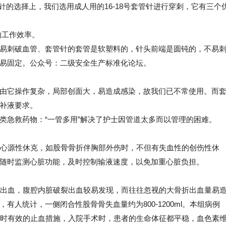
穿刺针的选择上，我们选用成人用的16-18号套管针进行穿刺，它有三个
的工作效率。
易刺破血管、套管针的套管是软塑料的，针头前端是圆钝的，不易
易固定。
公众号：二级安全生产标准化论坛。
由它操作复杂，局部创面大，易造成感染，故我们已不常使用。而
补液要求。
类急救药物：“一管多用”解决了护士因管道太多而以管理的困难。
心源性休克，如股骨骨折伴胸部外伤时，不但有失血性的创伤性休
随时监测心脏功能，及时控制输液速度，以免加重心脏负担。
出血，腹腔内脏破裂出血较易发现，而往往忽视的大骨折出血量易
人统计，一侧闭合性股骨骨失血量约为800-1200ml。本组病例
及时有效的止血措施，入院手术时，患者的生命体征都平稳，血色素