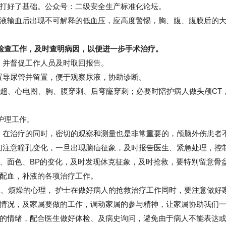
打好了基础。
公众号：二级安全生产标准化论坛。
液输血后出现不可解释的低血压，应高度警惕，胸、腹、腹膜后的
助检查工作，及时查明病因，以便进一步手术治疗。
检，并督促工作人员及时取回报告。
时放置导尿管并留置，便于观察尿液，协助诊断。
床边B超、心电图、胸、腹穿刺、后穹窿穿刺；必要时陪护病人做头颅CT
护理工作。
器伤，在治疗的同时，密切的观察和测量也是非常重要的，颅脑外伤患者
密切注意瞳孔变化，一旦出现脑疝征象，及时报告医生、紧急处理，控
、面色、BP的变化，及时发现休克征象，及时抢救，要特别留意骨
配血，补液的各项治疗工作。
紧张、烦燥的心理， 护士在做好病人的抢救治疗工作同时，要注意做好
情况，及家属要做的工作，调动家属的参与精神，让家属协助我们
的情绪，配合医生做好体检、及病史询问，避免由于病人不能表达