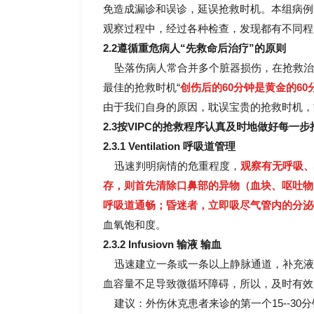
免造成漏诊和误诊，延误抢救时机。本组病例
观察过程中，经过各种检查，发现都有不同程
2.2遵循重危病人“先救命后治疗”的原则
坠落伤病人常合并多个脏器损伤，在抢救治
最佳的抢救时机“
创伤后的60分钟是黄金的60
由于我们自身的原因，耽误宝贵的抢救时机，
2.3按VIPC的抢救程序认真及时地做好每一
2.3.1 Ventilation 呼吸道管理
迅速判明病情的危重程度，
观察有无呼吸、
存，则首先清除口鼻部的异物（血块、呕吐物
呼吸道通畅；昏迷者，立即吸尽气管内的分泌
血氧饱和度。
2.3.2 Infusiovn 输液 输血
迅速建立一条或一条以上静脉通道，补充液
血容量不足导致微循环障碍，所以，及时有效
建议：外伤休克患者来诊的第一个15--30分