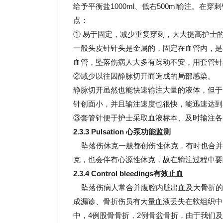
给予平衡盐1000ml、低右500ml输注。在
点：
① 易于固定，减少重复穿刺，大大提高护士
一般头皮针针头是金属的，固定在血管内，是
血管，坠落伤病人大多有躁动不安，用套管针
②减少以往因静脉切开而造成的局部感染。
静脉切开虽然也能快速输注大量的液体，但于
针创面小，并且输注速度也很快，能迅速达到
③套管针便于护士采取血液标本、及时输注各
2.3.3 Pulsation 心泵功能监测
坠落伤休克一般都创伤性休克，有时也合并
克，也会伴有心源性休克，故在输注过程中要
2.3.4 Control bleedings有效止血
坠落伤病人常合并腹腔内脏出血及大骨折的
成漏诊、骨折伤员有大量血液丢失在软组织中，有
中，4例股骨骨折，2例骨盆骨折，由于我们