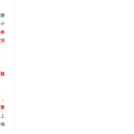
到腰
，小
小余
经治
论
颈
怀疑
搬
面，
必要
。
上
不倾