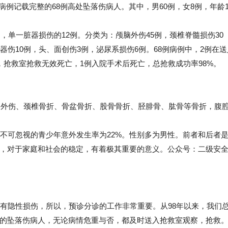
室病例记载完整的68例高处坠落伤病人。其中，男60例，女8例，年龄1
。
单一脏器损伤的12例。分类为：颅脑外伤45例，颈椎脊髓损伤30
器伤10例，头、面创伤3例，泌尿系损伤6例。68例病例中，2例在送
，抢救室抢救无效死亡，1例入院手术后死亡，总抢救成功率98%。
脊髓外伤、颈椎骨折、骨盆骨折、股骨骨折、胫腓骨、肱骨等骨折，腹
还有不可忽视的青少年意外发生率为22%。性别多为男性。前者和后者
，对于家庭和社会的稳定，有着极其重要的意义。公众号：二级安
隐性损伤，所以，预诊分诊的工作非常重要。从98年以来，我们
的坠落伤病人，无论病情危重与否，都及时送入抢救室观察，抢救