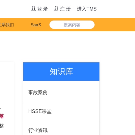
登 录
注 册
进入TMS
联系我们
SaaS
知识库
事故案例
患
HSSE课堂
落
整
行业资讯