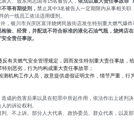
表人、股东周志国等15名被告人，
依法以
重大责任事故罪
年不等有期徒刑，
禁止其中3名被告人一定期限内从事相关职
条件的一线员工依法适用缓刑。
时37分许，银川市兴庆区富洋烧烤民族街店发生特别重大燃气爆炸
规检验、经营，并配送不符合标准的液化石油气瓶，烧烤店在
产安全责任事故。
中违反有关燃气安全管理规定，因而发生特别重大责任事故，
节特别恶劣，行为均构成重大责任事故罪；
气检测机构工作人员，故意提供虚假证明文件，情节严重，行
、造成的危害后果以及在犯罪中所起作用，依法作出上述判决
告人的诉讼权利。
服判、不上诉。
部分人大代表、政协委员、群众代表，以及部
。