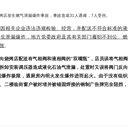
洋烧烤店发生燃气泄漏爆炸事故，事故造成31人遇难，7人受伤。
因相关企业违法违规检验、经营，并配送不符合标准的液
起
发生泄漏爆炸，地方党委政府及其有关部门履职不到位、燃
故
。
向烧烤店配送有气相阀和液相阀的“双嘴瓶”，店员误将气相阀
拆卸安装调压器造成液化石油气泄漏，处置时又误将阀门反向
到爆炸极限，遇厨房内明火发生爆炸进而起火。由于没有组织
、二楼临街窗户被封堵并被锚固焊接的钢制广告牌完全阻挡，