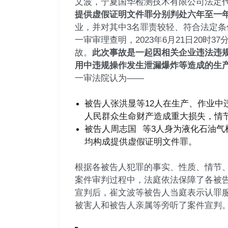
文波，宁夏国华检测技术有限公司法定代
提供虚假证明文件罪分别判处六年至一
业，并对其中3名罪责较轻、符合法定
一审审理查明，2023年6月21日20
故。
此次事故是一起因相关企业违法违
用中违规操作发生泄漏爆炸等造成的生
一审法院认为——
被告人张洪显等12人在生产、作业
人民群众生命财产造成重大损失，情
被告人
周志国
等3人身为液化石油
均构成提供虚假证明文件罪。
根据各被告人犯罪的事实、性质、情节
案件审判过程中，法庭依法保障了各被
宣判后，崔文波等被告人当庭表示认罪
被害人和被告人亲属等旁听了案件宣判