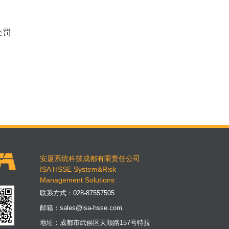
处罚
安厦系统科技成都有限责任公司
ISA HSSE System&Risk
Management Solutions
联系方式：
028-87557505
邮箱：
sales@isa-hsse.com
地址：成都市武侯区天顺路157号特拉