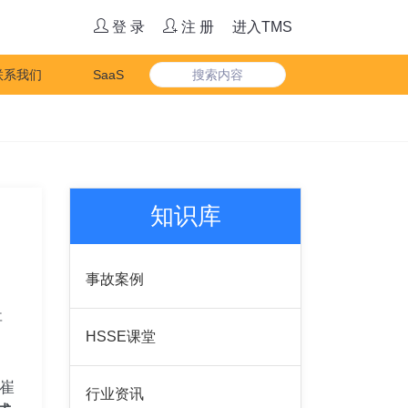
登 录
注 册
进入TMS
联系我们
SaaS
知识库
事故案例
事
HSSE课堂
崔
行业资讯