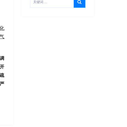
化
气
调
开
疏
严