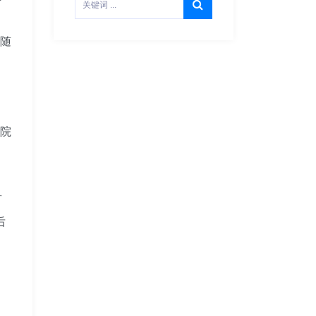
，随
医院
有
后
。