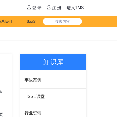
登 录
注 册
进入TMS
联系我们
SaaS
知识库
事故案例
称
HSSE课堂
行业资讯
要