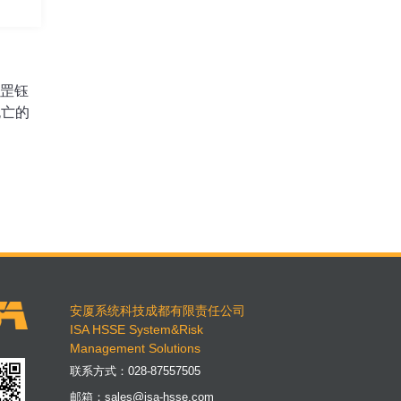
山罡钰
死亡的
安厦系统科技成都有限责任公司
ISA HSSE System&Risk
Management Solutions
联系方式：
028-87557505
邮箱：
sales@isa-hsse.com