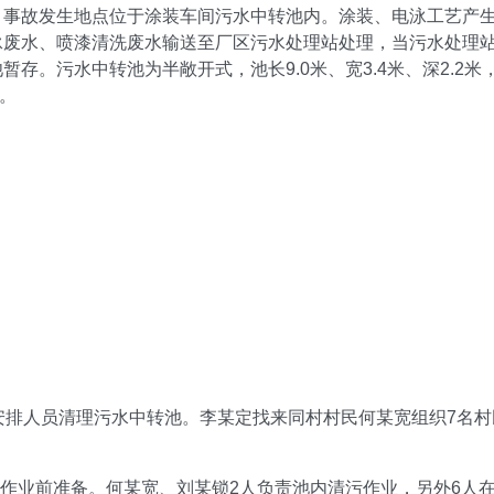
。事故发生地点位于涂装车间污水中转池内。涂装、电泳工艺产
泳废水、喷漆清洗废水输送至厂区污水处理站处理，当污水处理
存。污水中转池为半敞开式，池长9.0米、宽3.4米、深2.2米
米。
安排人员清理污水中转池。李某定找来同村村民何某宽组织7名村
淤作业前准备。何某宽、刘某锁2人负责池内清污作业，另外6人