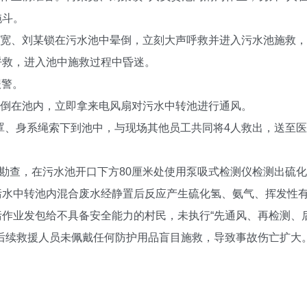
拖斗。
何某宽、刘某锁在污水池中晕倒，立刻大声呼救并进入污水池施救
呼救，进入池中施救过程中昏迷。
报警。
人晕倒在池内，立即拿来电风扇对污水中转池进行通风。
口罩、身系绳索下到池中，与现场其他员工共同将4人救出，送至
行勘查，在污水池开口下方80厘米处使用泵吸式检测仪检测出硫化
污水中转池内混合废水经静置后反应产生硫化氢、氨气、挥发性
作业发包给不具备安全能力的村民，未执行“先通风、再检测、
后续救援人员未佩戴任何防护用品盲目施救，导致事故伤亡扩大