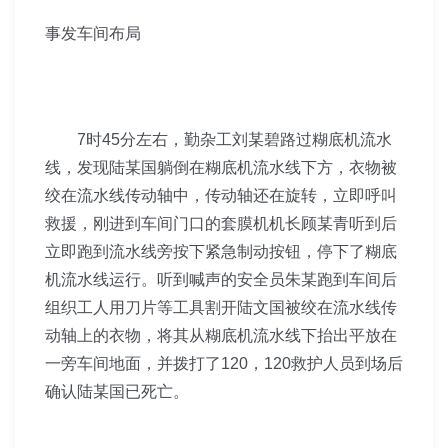
事发车间布局
7时45分左右，勤杂工刘某碧路过
糊底机流水
线，发现陆某国躺倒在糊底机流水线下方，衣物
被
绞在流水线传动轴中，传动轴还在旋转，立即呼叫
救援，
刚进到车间门口的
套膜机
机长顾某青听到后
立即跑到流水
线旁按下紧急制动按钮，停下了糊底
机流水线运行。听到喊
声的安全员朱某跑到车间后
组织工人用刀片等工具割开陆
文国被绞在流水线传
动轴上的衣物，将其从糊底机流水线下
抬出平放在
一旁车间地面，并拨打了120，120救护人员到
场后
确认陆某国已死亡。