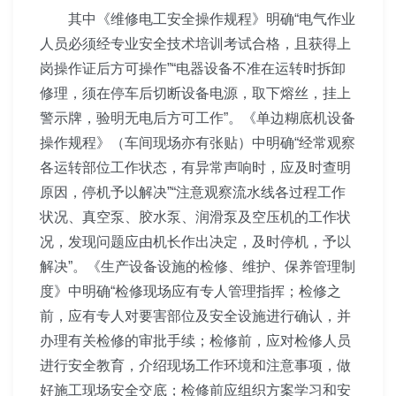
其中《维修电工安全操作规程》明
确“电气作业
人员必须经专业安全技术培训考试合格，且获
得上
岗操作证后方可操作”“电器设备不准在运转时拆卸
修
理，须在停车后切断设备电源，取下熔丝，挂上
警示牌，验
明无电后方可工作”。《单边糊底机设备
操作规程》（车间
现场亦有张贴）中明确“经常观察
各运转部位工作状态，有
异常声响时，应及时查明
原因，停机予以解决”“注意观察
流水线各过程工作
状况、真空泵、胶水泵、润滑泵及空压机
的工作状
况，发现问题应由机长作出决定，及时停机，予以
解决”。《生产设备设施的检修、维护、保养管理制
度》中
明确“检修现场应有专人管理指挥；检修之
前，应有专人对
要害部位及安全设施进行确认，并
办理有关检修的审批手
续；检修前，应对检修人员
进行安全教育，介绍现场工作环
境和注意事项，做
好施工现场安全交底；检修前应组织方案
学习和安