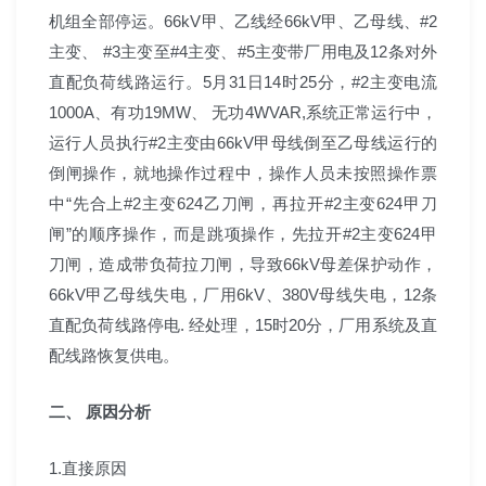
机组全部停运。66kV甲、乙线经66kV甲、乙母线、#2
主变、 #3主变至#4主变、#5主变带厂用电及12条对外
直配负荷线路运行。5月31日14时25分，#2主变电流
1000A、有功19MW、 无功4WVAR,系统正常运行中，
运行人员执行#2主变由66kV甲母线倒至乙母线运行的
倒闸操作，就地操作过程中，操作人员未按照操作票
中“先合上#2主变624乙刀闸，再拉开#2主变624甲刀
闸”的顺序操作，而是跳项操作，先拉开#2主变624甲
刀闸，造成带负荷拉刀闸，导致66kV母差保护动作，
66kV甲乙母线失电，厂用6kV、380V母线失电，12条
直配负荷线路停电. 经处理，15时20分，厂用系统及直
配线路恢复供电。
二、 原因分析
1.直接原因