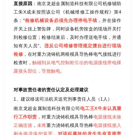
直接原因
：南京龙超金属制造科技有限公司机修辅助
工朱X成未按照该公司《机械维修工操作规程》第
4
条：
“
检修机械设备必须先办理停电手续
，并在操作
开关上挂上警告牌，同时设备机旁按盒的现场开关打
到检修位置；检修结束后，及时办理送电手续，并通
知有关人员
”
。
违反公司维修管理规定擅自进行现场
检修
，在对
重力浇铸机
两根模具导热棒电气接线进行
检查时，
触碰到从电气控制柜引出的电源接线带电裸
露接头部位，导致触电。
对事故责任者的责任认定及处理建议
1
、建议移送司法机关追究刑事责任人员（
1
人）
南京龙超金属制造科技有限公司
电工王X牛未认真履
行工作职责
，对重力浇铸机模具导热棒
电源接线未做
正确连接
，
未将
重力浇铸机模具导热棒
电源接线接入
剩余电流保护装置
，
对该起事故的发生负有直接责