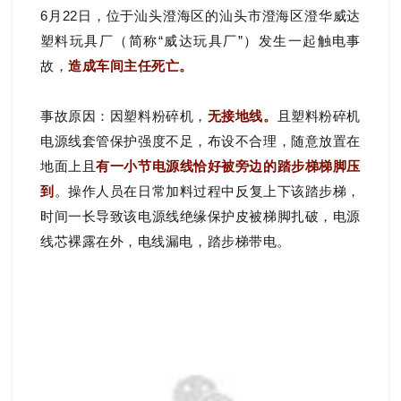
6月22日，位于汕头澄海区的汕头市澄海区澄华威达
塑料玩具厂（简称“威达玩具厂”）发生一起触电事
故，
造成车间主任死亡。
事故原因：因塑料粉碎机
，
无接地线。
且塑
料粉碎机
电源线套管保护强度不足，布设不合理，随意放置在
地面上且
有一小节电源线恰好被旁边的踏步梯梯脚压
到
。
操作人员在日常加料过程中反复上下该踏步梯，
时间一长导致该电源线绝缘保护皮被梯脚扎破，电源
线芯裸露在外，电线漏电，踏步梯带电。