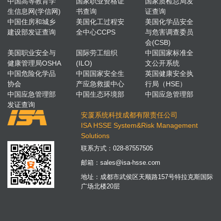
中国高等教育学
国家职业资格证
国家质检总局发
生信息网(学信网)
书查询
证查询
中国住房和城乡
美国化工过程安
美国化学品安全
建设部发证查询
全中心CCPS
与危害调查委员
会(CSB)
美国职业安全与
国际劳工组织
中国国家标准全
健康管理局OSHA
(ILO)
文公开系统
中国危险化学品
中国国家安全生
英国健康安全执
协会
产应急救援中心
行局（HSE）
中国应急管理部
中国生态环境部
中国应急管理部
发证查询
安厦系统科技成都有限责任公司
ISA HSSE System&Risk Management
Solutions
联系方式：
028-87557505
邮箱：
sales@isa-hsse.com
地址：成都市武侯区天顺路157号特拉克斯国际
广场北楼20层