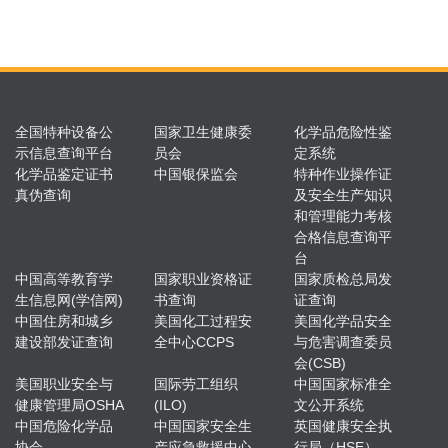
全国特种设备公
国家卫生健康委
化学品危险性鉴
示信息查询平台
员会
定系统
化学品鉴定证书
中国银保监会
特种作业操作证
真伪查询
及安全生产知识
和管理能力考核
合格信息查询平
台
中国高等教育学
国家职业资格证
国家质检总局发
生信息网(学信网)
书查询
证查询
中国住房和城乡
美国化工过程安
美国化学品安全
建设部发证查询
全中心CCPS
与危害调查委员
会(CSB)
美国职业安全与
国际劳工组织
中国国家标准全
健康管理局OSHA
(ILO)
文公开系统
中国危险化学品
中国国家安全生
英国健康安全执
协会
产应急救援中心
行局（HSE）