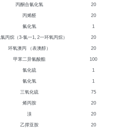
丙酮合氰化氢
20
丙烯醛
20
氟化氢
1
氯丙烷（3-氯一1, 2一环氧丙烷）
20
环氧澳丙 （表澳醇）
20
甲苯二异氰酸酯
100
氯化硫
1
氰化氢
1
三氧化硫
75
烯丙胺
20
溴
20
乙撑亚胺
20