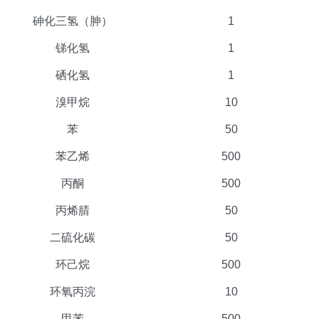
砷化三氢（胂）
1
锑化氢
1
硒化氢
1
溴甲烷
10
苯
50
苯乙烯
500
丙酮
500
丙烯腈
50
二硫化碳
50
环己烷
500
环氧丙浣
10
甲苯
500