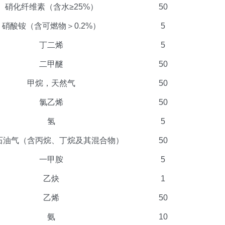
硝化纤维素（含水≥25%）
50
硝酸铵（含可燃物＞0.2%）
5
丁二烯
5
二甲醚
50
甲烷，天然气
50
氯乙烯
50
氢
5
石油气（含丙烷、丁烷及其混合物）
50
一甲胺
5
乙炔
1
乙烯
50
氨
10