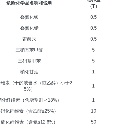
危险化学品名称和说明
（T）
叠氮化钡
0.5
叠氮化铅
0.5
雷酸汞
0.5
三硝基苯甲醛
5
三硝基甲苯
5
硝化甘油
1
纤维素（干的或含水（或乙醇）小于2
1
5%）
硝化纤维素（含增塑剂＜18%）
1
硝化纤维素（含乙醇≥25%）
10
硝化纤维素（含氮≤12.6%）
50