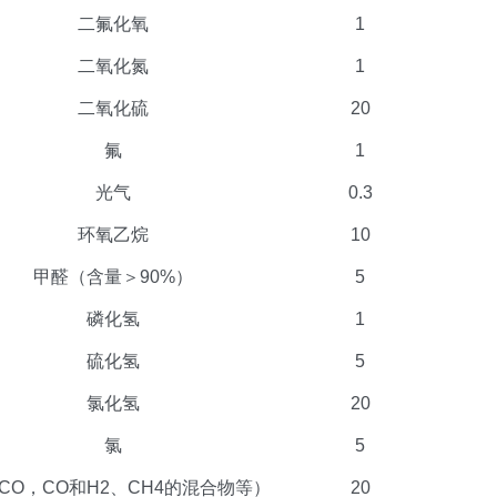
二氟化氧
1
二氧化氮
1
二氧化硫
20
氟
1
光气
0.3
环氧乙烷
10
甲醛（含量＞90%）
5
磷化氢
1
硫化氢
5
氯化氢
20
氯
5
(CO，CO和H2、CH4的混合物等）
20