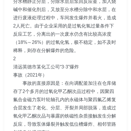
分水槽静止分层，分除水层后泵回反应釜，加入烧
碱中和催化剂后，又放至分水槽分除中和水层，在
进行废液处理过程中，车间发生爆炸并着火，造成
2人死亡。由于企业采用的是过氧化氢过量条件下
反应工艺，分离出的一次废水仍含有比较高浓度
（18%～26%）的过氧化氢，极不稳定，如不及时
稀释，则存在分解爆炸的危险。
2
清远英德市某化工公司“3·3”爆炸
事故（2021年）
事故的直接原因是：在向调配釜加注在仓库储
存了2个多月的过氧化甲乙酮次品过程中，因聚四
氟合金磁力泵叶轮轴孔内的永磁体与聚四氟乙烯复
合层发生了老化、分层、开裂并局部脱落，造成过
氧化甲乙酮次品与暴露的铁磁性杂质接触发生分解
反应，导致泵体爆裂并触发低位槽爆炸、相邻管路