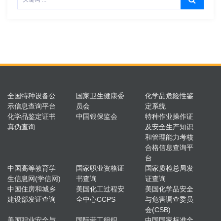
全国特种设备公
国家卫生健康委
化学品危险性鉴
示信息查询平台
员会
定系统
化学品鉴定证书
中国银保监会
特种作业操作证
真伪查询
及安全生产知识
和管理能力考核
合格信息查询平
台
中国高等教育学
国家职业资格证
国家质检总局发
生信息网(学信网)
书查询
证查询
中国住房和城乡
美国化工过程安
美国化学品安全
建设部发证查询
全中心CCPS
与危害调查委员
会(CSB)
美国职业安全与
国际劳工组织
中国国家标准全