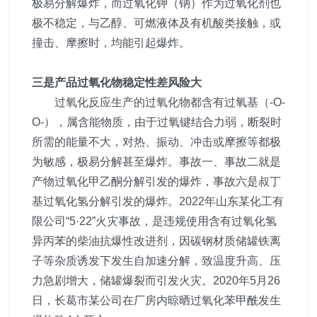
极易分解爆炸，而过氧化钾（钠）作为过氧化剂也
极不稳定，与乙醇、可燃液体及有机酸类接触，或
撞击、摩擦时，均能引起爆炸。
三是产品过氧化物稳定性差风险大
过氧化反应生产的过氧化物都含有过氧基（-O-
O-），属含能物质，由于过氧键结合力弱，断裂时
所需的能量不大，对热、振动、冲击或摩擦等都极
为敏感，极易分解甚至爆炸。事故一、事故二就是
产物过氧化甲乙酮分解引发的爆炸，事故六是叔丁
基过氧化氢分解引发的爆炸。2022年山东某化工有
限公司“5·22”火灾事故，是违规使用含有过氧化氢
异丙苯的柴油抗爆性改进剂，因碳钢材质储罐铁离
子等杂质诱发下发生自加速分解，致温度升高、压
力急剧增大，储罐爆裂而引发火灾。2020年5月26
日，长葛市某公司在厂房内晾晒过氧化苯甲酰发生