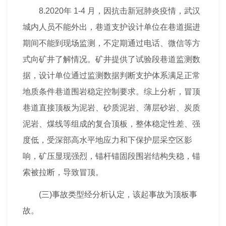
8.2020年 1-4 月，因抗击新冠肺炎疫情，武汉
城内人员不能外出，巷道支护设计单位在巷道掘进
期间不能到现场监测，不定期通过电话、微信等方
式向矿井了解情况。矿井提供了试验段巷道监测数
据，设计单位通过监测数据判断支护体系满足正常
地质条件巷道围岩稳定控制要求。综上分析，冒顶
巷道直接顶板为泥岩、砂质泥岩、薄层砂岩、炭质
泥岩、煤线等组成的复合顶板，整体稳定性差、强
度低，受深部高水平地应力和下保护层采空区影
响，矿压显现强烈，锚杆锚固段围岩结构失稳，锚
索被拉断，导致冒顶。
(三)事故类型经分析认定，该起事故为顶板事
故。