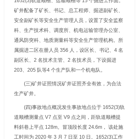
1652(3)轨道顺槽、运输顺槽等 15 个掘进工作面。
矿井配备了矿长、书记、总
工程师
、掘进副矿长、
安全副矿长等安全生产管理人员，设置了安全监察
科、生产技术科、调度所、机电运输管理办公室、
通风防突科、地质测量科等安全生产管理机构。所
属掘进二区在册人员 356 人，设区长、书记、4 名
副区长、2 名技术主管、2 名技术员，下设掘进
203、205 队等4 个生产队和一个机电队。
(三)矿井证照情况矿井证照齐全有效，为合法
生产矿井。
(四)事故地点概况发生事故地点位于 1652(3)轨
道顺槽测量点 V7 点至 V9 点之间，距轨道顺槽提
料斜巷上平点 128m。冒顶段长度 24.6m， 该处施
工时间为 2020 年 3 月 7 日至 10 日。1652(3)工作