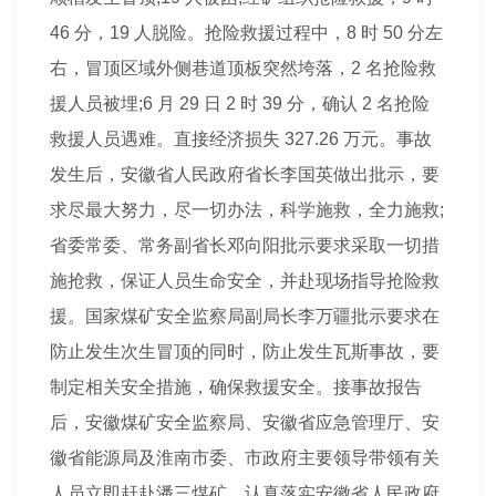
46 分，19 人脱险。抢险救援过程中，8 时 50 分左
右，冒顶区域外侧巷道顶板突然垮落，2 名抢险救
援人员被埋;6 月 29 日 2 时 39 分，确认 2 名抢险
救援人员遇难。直接经济损失 327.26 万元。
事故
发生后，安徽省人民政府省长李国英做出批示，要
求尽最大努力，尽一切办法，科学施救，全力施救;
省委常委、常务副省长邓向阳批示要求采取一切
措
施
抢救，保证人员生命
安全
，并赴现场指导抢险救
援。国家
煤矿
安全
监察局副局长李万疆批示要求在
防止发生次生冒顶的同时，防止发生瓦斯
事故
，要
制定相关
安全
措施
，确保救援
安全
。接
事故
报告
后，安徽
煤矿安全
监察局、安徽省应急
管理
厅、安
徽省能源局及淮南市委、市政府主要领导带领有关
人员立即赶赴潘三煤矿，认真落实安徽省人民政府