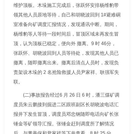
维护顶板。木垛施工完成后，张跃怀安排杨维豹带
领其他人员原地等待，自己和胡晓波回到 1#避难硐
室准备向矿调度汇报情况，发现通讯中断。期间，
杨维豹等人等待一段时间后，冒顶区域未再发生冒
顶，认为顶板已稳定，便向外 撤离。9 时 46分，
张跃怀、胡晓波回到人员等待处，发现其他人员已
撤离，随即撤离出来。撤离后清点人员时，发现负
责架设木垛的 2 名抢险救援人员尹家祥、耿强军失
联。
(二)事故报告经过6 月 26 日 6 时，潘三煤矿调
度员朱云鹏接到掘进二区跟班副区长胡晓波电话汇
报井下发生冒顶，调度员邓忠钢随即电话向矿长张
锤金等矿领导汇报。张锤金赶到调度所了解情况
后，与董善保和尹家祥等下井查看。8 时 25 分，