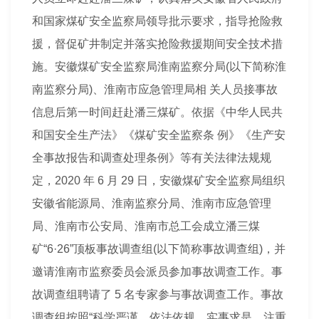
和国家
煤矿安全
监察局领导批示要求，指导抢险救
援，督促矿井制定并落实抢险救援期间
安全技术
措
施
。安徽
煤矿安全
监察局淮南监察分局(以下简称淮
南监察分局)、淮南市应急
管理
局相 关人员接事故
信息后第一时间赶赴潘三煤矿。依据《中华人民共
和国安全生产法》《煤矿安全监察条 例》《生产安
全事故报告和调查处理条例》等有关
法律
法规
规
定，2020 年 6 月 29 日，安徽煤矿安全监察局组织
安徽省能源局、淮南监察分局、淮南市应急
管理
局、淮南市公安局、淮南市总工会成立潘三煤
矿“6·26”顶板事故调查组(以下简称事故调查组)，并
邀请淮南市监察委员会派员参加事故调查工作。事
故调查组聘请了 5 名专家参与事故调查工作。事故
调查组按照“科学严谨、依法依规、实事求是、注重