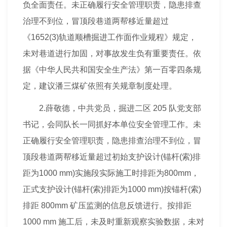
负全面责任。未正确履行
安全管理
职责，隐患排查
治理不到位，冒顶段巷道两帮移近量超过
《1652(3)轨道顺槽掘进工作面作业规程》规定，
未对巷道进行加固，对事故发生负有重要责任。依
据《中华人民共和国安全生产法》第一百零四条规
定，建议潘三煤矿依照有关规章
制度
处理。
2.薛敬德，中共党员，掘进二区 205 队党支部
书记，会同队长一同抓好本单位
安全管理
工作。未
正确履行
安全管理
职责，隐患排查治理不到位，冒
顶段巷道两帮移近量超过初始支护设计(锚杆(索)排
距为1000 mm)实施段实际施工时排距为800mm，
正式支护设计(锚杆(索)排距为1000 mm)按锚杆(索)
排距 800mm 矿压监测的信息反馈进行。按排距
1000 mm 施工后，未及时重新观察实验数据，未对