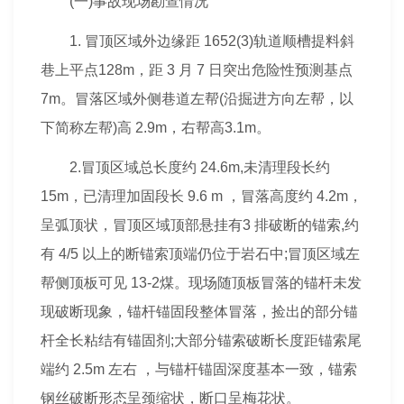
(一)事故现场勘查情况
1. 冒顶区域外边缘距 1652(3)轨道顺槽提料斜
巷上平点128m，距 3 月 7 日突出危险性预测基点
7m。冒落区域外侧巷道左帮(沿掘进方向左帮，以
下简称左帮)高 2.9m，右帮高3.1m。
2.冒顶区域总长度约 24.6m,未清理段长约
15m，已清理加固段长 9.6 m ，冒落高度约 4.2m，
呈弧顶状，冒顶区域顶部悬挂有3 排破断的锚索,约
有 4/5 以上的断锚索顶端仍位于岩石中;冒顶区域左
帮侧顶板可见 13-2煤。现场随顶板冒落的锚杆未发
现破断现象，锚杆锚固段整体冒落，捡出的部分锚
杆全长粘结有锚固剂;大部分锚索破断长度距锚索尾
端约 2.5m 左右 ，与锚杆锚固深度基本一致，锚索
钢丝破断形态呈颈缩状，断口呈梅花状。