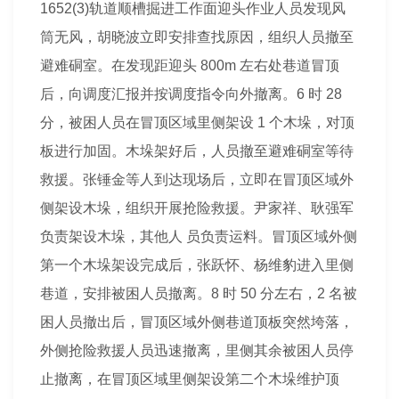
1652(3)轨道顺槽掘进工作面迎头作业人员发现风
筒无风，胡晓波立即安排查找原因，组织人员撤至
避难硐室。在发现距迎头 800m 左右处巷道冒顶
后，向调度汇报并按调度指令向外撤离。6 时 28
分，被困人员在冒顶区域里侧架设 1 个木垛，对顶
板进行加固。木垛架好后，人员撤至避难硐室等待
救援。张锤金等人到达现场后，立即在冒顶区域外
侧架设木垛，组织开展抢险救援。尹家祥、耿强军
负责架设木垛，其他人 员负责运料。冒顶区域外侧
第一个木垛架设完成后，张跃怀、杨维豹进入里侧
巷道，安排被困人员撤离。8 时 50 分左右，2 名被
困人员撤出后，冒顶区域外侧巷道顶板突然垮落，
外侧抢险救援人员迅速撤离，里侧其余被困人员停
止撤离，在冒顶区域里侧架设第二个木垛维护顶