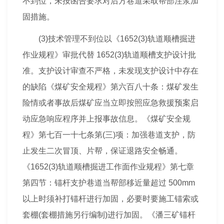
不到位，未按函告要求对后方巷道采取帮部注浆加
固措施。
(3)技术管理不到位以《1652(3)轨道顺槽掘进
作业规程》审批代替 1652(3)轨道顺槽支护设计批
准。支护设计审查不严格，未发现支护设计中存在
的缺陷《煤矿
安全规程
》第六百八十条：煤矿发生
险情或者事故后煤矿应当立即按照应急救援
预案
启
动应急响应程序并上报事故信息。《煤矿
安全规
程
》第七百一十七条第(三)项：加强巷道支护，防
止发生二次冒顶、片帮，保证退路安全畅通。
《1652(3)轨道顺槽掘进工作面作业规程》第七章
第四节：锚杆支护巷道当帮部移近量超过 500mm
以上时须补打锚杆进行加固，必要时要施工锚索或
套棚(套棚措施另行编制)进行加固。《潘三矿锚杆