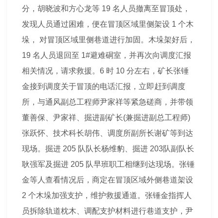
分，胡晓波和方心龙等 19 名人员撤离至冒顶处，
发现人员通过困难，便在冒顶区域里侧架设 1 个木
垛， 对冒顶区域里侧巷道进行加固。木垛架好后，
19 名人员退回至 1#避难硐室，并再次向调度汇报
相关情况，请求救援。6 时 10 分左右，矿长张锤
金接到调度关于冒顶的电话汇报，立即赶到调度
所，与通风副总
工程师
尹家祥等紧急磋商，并带领
董善保、尹家祥、掘进副矿长(兼掘进副总
工程师
)
张跃怀、技术科长胡伟、调度所副所长谢矿等到达
现场。掘进 205 队队长杨维豹、掘进 203队副队长
耿强军及掘进 205 队早班职工相继到达现场。张锤
金等人查看情况后，商定在冒顶区域外侧巷道架设
2 个木垛加强支护，维护救援通道。张锤金指挥人
员拆除轨道枕木、调配支护材料进行巷道支护，尹