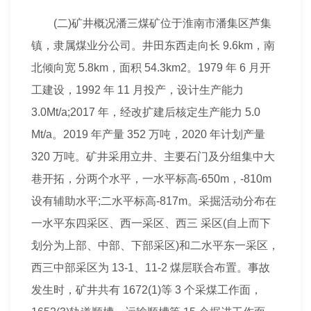
(二)矿井概况潘三煤矿位于淮南市潘集区芦集
镇，隶属煤业分公司。井田东西走向长 9.6km，南
北倾向宽 5.8km，面积 54.3km2。1979 年 6 月开
工建设，1992 年 11 月投产，
设计
生产能力
3.0Mt/a;2017 年，经改扩建后核定生产能力 5.0
Mt/a。2019 年产量 352 万吨，2020 年
计划
产量
320 万吨。矿井采用立井、主要石门及分组集中大
巷开拓，分两个水平，一水平标高-650m，-810m
设有辅助水平;二水平标高-817m。采掘活动分布在
一水平东四采区、西一采区、西三 采区(自上而下
划分为上部、中部、下部采区)和二水平东一采区，
西三中部采区为 13-1、11-2 煤层联合布置。事故
发生时，矿井共有 1672(1)等 3 个采煤工作面，