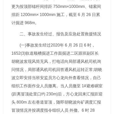
更为按顶部锚杆间排距 750mm×1000mm、锚索间
排距 1200mm× 1000mm 施工，截至 6 月 26 日累
计掘进 968m。
二、事故发生经过、报告及应急处置救援情况
(一)事故发生经过2020年 6 月 26 日 6 时，
1652(3)轨道顺槽掘进工作面掘进二区跟班副区长
胡晓波发现风筒无风，打电话向局部通风机司机询
问情况，局部通风机司机回答通风机运转正常;胡晓
波立即安排当班安监员方心龙向外查看情况，自己
组织工作面作业人员撤离。当人员撤至 1#避难硐室
(距离冒顶处里口约 230m)后，方心龙回来汇报距迎
头 800m 左右巷道冒顶，随即胡晓波向矿调度汇报
冒顶情况并按调度指令组织人员 外撤。6 时 28