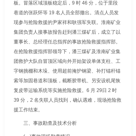
板。冒落区域顶板稳定后，9 时 46 分，位于里段
巷道的张跃怀等 19 名人员全部撤出。清点人员发
现参与抢险救援的尹家祥和耿强军失联。淮南矿业
集团负责人接事故报告赶到潘三煤矿后，成立了以
董事长、总经理任总指挥的事故抢险救援指挥部。
在抢险救援指挥部领导下，潘三煤矿及淮南矿业集
团救护大队自冒顶区域向外开始架设单体支柱、工
字钢挑棚和木垛、使用超前掩护钢梁、补打锚杆锚
索等加固巷道和顶板，截断胶带机、另安设机尾恢
复皮带运输系统等实施抢险救援。6 月 29日 2 时
39 分，2 名失联人员找到，确认遇难，现场抢险救
援工作结束。
三、事故勘查及技术
分析