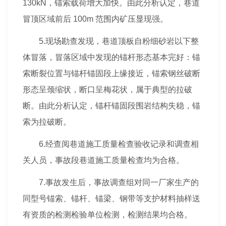
130kN，锚索载荷增大加快。由此分析认定，巷道
冒顶区域前后 100m 范围内矿压显现强。
5.现场勘查发现，巷道顶板自粉细砂岩以下整
体冒落，冒落区域中发现的锚杆形态基本完好：锚
索断裂位置与锚杆锚固段上缘接近，锚索钢丝破断
形态呈颈缩状，断口呈梅花状，属于典型的拉破
断。由此分析认定，锚杆锚固段围岩结构失稳，锚
索为拉破断。
6.经查阅巷道施工质量检查验收记录和调查相
关人员，事故段巷道施工质量检查均为合格。
7.事故发生后，事故调查组对同一厂家生产的
同型号锚索、锚杆、锚梁、钢带等支护材料抽样送
有资质的检测检验单位检测，检测结果均合格。