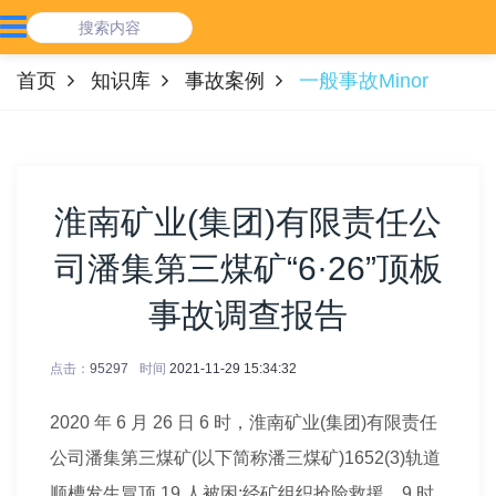
首页
知识库
事故案例
一般事故Minor
淮南矿业(集团)有限责任公
司潘集第三煤矿“6·26”顶板
事故调查报告
点击：
95297
时间
2021-11-29 15:34:32
2020 年 6 月 26 日 6 时，淮南矿业(集团)有限责任
公司潘集第三
煤矿
(以下简称潘三
煤矿
)1652(3)轨道
顺槽发生冒顶,19 人被困;经矿组织抢险救援，9 时