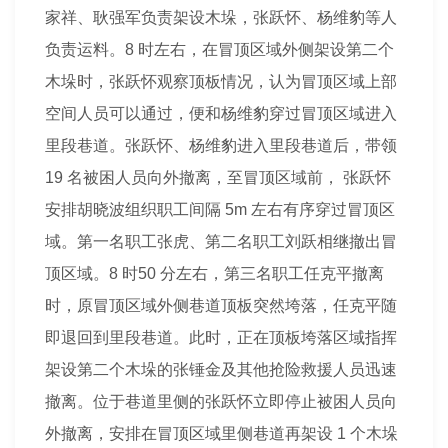
家祥、耿强军负责架设木垛，张跃怀、杨维豹等人
负责运料。8 时左右，在冒顶区域外侧架设第二个
木垛时，张跃怀观察顶板情况，认为冒顶区域上部
空间人员可以通过，便和杨维豹穿过冒顶区域进入
里段巷道。张跃怀、杨维豹进入里段巷道后，带领
19 名被困人员向外撤离，至冒顶区域前， 张跃怀
安排胡晓波组织职工间隔 5m 左右有序穿过冒顶区
域。第一名职工张虎、第二名职工刘跃相继撤出冒
顶区域。8 时50 分左右，第三名职工任克平撤离
时，原冒顶区域外侧巷道顶板突然垮落，任克平随
即退回到里段巷道。此时，正在顶板垮落区域指挥
架设第二个木垛的张锤金及其他抢险救援人员迅速
撤离。位于巷道里侧的张跃怀立即停止被困人员向
外撤离，安排在冒顶区域里侧巷道再架设 1 个木垛