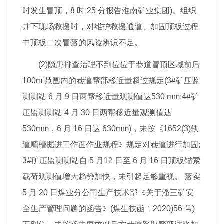
时发生冒顶，8 时 25 分报告淮南矿业集团)。组织
井下现场救援时，对维护救援通道、加固顶板过程
中顶板二次冒落的风险辨识不足。
(2)隐患排查治理不到位位于巷道冒顶区域前后
100m 范围内的巷道帮部移近量超过规定(3#矿压监
测测站 6 月 9 日两帮移近量观测值达530 mm;4#矿
压监测测站 4 月 30 日两帮移近量观测值达
530mm，6 月 16 日达 630mm)，未按《1652(3)轨
道顺槽掘进工作面作业
规程
》规定对巷道进行加固;
3#矿压监测测站自 5 月12 日至 6 月 16 日顶板锚索
载荷观测值增大趋势加快，未引起足够重视。 落实
5 月 20 日煤业分公司生产技术部《关于潘三矿安
全生产管理问题的函告》(煤生技函﹝2020)56 号)