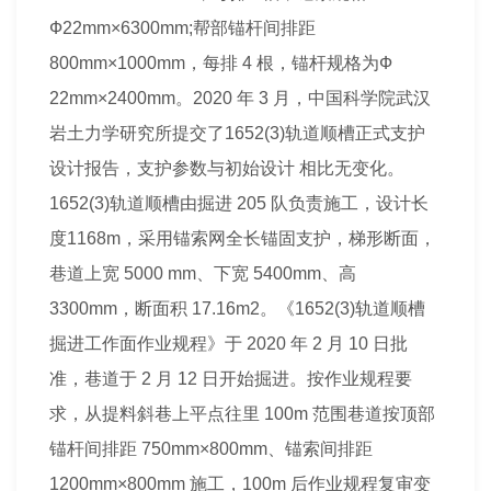
Ф22mm×6300mm;帮部锚杆间排距
800mm×1000mm，每排 4 根，锚杆规格为Ф
22mm×2400mm。2020 年 3 月，中国科学院武汉
岩土力学研究所提交了1652(3)轨道顺槽正式支护
设计
报告，支护参数与初始
设计
相比无变化。
1652(3)轨道顺槽由掘进 205 队负责施工，
设计
长
度1168m，采用锚索网全长锚固支护，梯形断面，
巷道上宽 5000 mm、下宽 5400mm、高
3300mm，断面积 17.16m2。《1652(3)轨道顺槽
掘进工作面作业
规程
》于 2020 年 2 月 10 日批
准，巷道于 2 月 12 日开始掘进。按作业
规程
要
求，从提料斜巷上平点往里 100m 范围巷道按顶部
锚杆间排距 750mm×800mm、锚索间排距
1200mm×800mm 施工，100m 后作业
规程
复审变