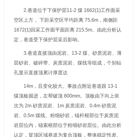
2.巷道位于下保护层11-2 煤 1662(1)工作面采
空区上方， 下距采空区平均距离 75.6m，南侧距
1672(1)回采工作面平面距离 215.5m。由此
分析
认
定，巷道受下保护层采后影响。
3.巷道直接顶由泥岩、13-2 煤、砂质泥岩、薄
层砂岩、破碎带、炭质泥岩、煤线等组成，个别钻
孔显示直接顶累计厚度达
14m，且变化较大。事故点附近巷道跟 13-1
煤顶板掘进，左帮破顶 800mm。顶板由下向上依
次为 2m 砂质泥岩、1m 炭质泥岩、0.4m 砂质泥
岩、0.5m 煤线、粉细砂岩，锚杆根部位于炭质泥
岩层位内，锚索根部位于粉细砂岩层位。由此分析
认定，冒顶区域巷道为复合顶板，整体稳定性差、