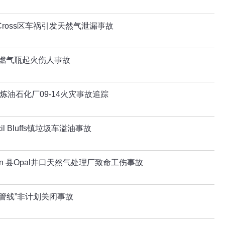
Cross区车祸引发天然气泄漏事故
r镇燃气瓶起火伤人事故
司炼油石化厂09-14火灾事故追踪
l Bluffs镇垃圾车溢油事故
oln 县Opal井口天然气处理厂致命工伤事故
油管线”非计划关闭事故