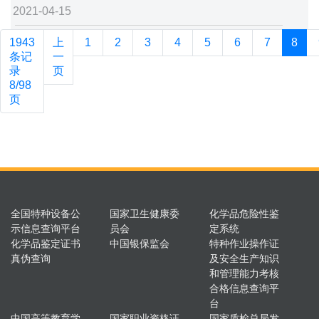
2021-04-15
1943
上
1
2
3
4
5
6
7
8
条记
一
录
页
8/98
页
全国特种设备公
国家卫生健康委
化学品危险性鉴
示信息查询平台
员会
定系统
化学品鉴定证书
中国银保监会
特种作业操作证
真伪查询
及安全生产知识
和管理能力考核
合格信息查询平
台
中国高等教育学
国家职业资格证
国家质检总局发